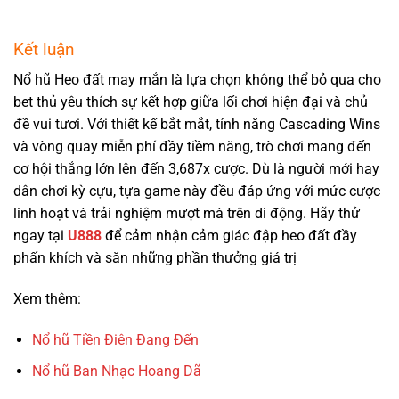
Kết luận
Nổ hũ Heo đất may mắn là lựa chọn không thể bỏ qua cho
bet thủ yêu thích sự kết hợp giữa lối chơi hiện đại và chủ
đề vui tươi. Với thiết kế bắt mắt, tính năng Cascading Wins
và vòng quay miễn phí đầy tiềm năng, trò chơi mang đến
cơ hội thắng lớn lên đến 3,687x cược. Dù là người mới hay
dân chơi kỳ cựu, tựa game này đều đáp ứng với mức cược
linh hoạt và trải nghiệm mượt mà trên di động. Hãy thử
ngay tại
U888
để cảm nhận cảm giác đập heo đất đầy
phấn khích và săn những phần thưởng giá trị
Xem thêm:
Nổ hũ Tiền Điên Đang Đến
Nổ hũ Ban Nhạc Hoang Dã