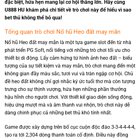
đặc biệt, hứa hẹn mang lại cơ hội thắng lớn. Hãy cùng
U888 HU khám phá chi tiết về trò chơi này để hiểu vì sao
bet thủ không thể bỏ qua!
Tổng quan trò chơi Nổ hũ Heo đất may mắn
Nổ hũ Heo đất may mắn là một tựa game slot đến từ nhà
phát triển PG Soft, nổi tiếng với những trò chơi tối ưu cho
thiết bị di động. Lấy cảm hứng từ hình ảnh heo đất – biểu
tượng của sự tiết kiệm và may mắn, trò chơi mang đến một
không gian đầy màu sắc, tươi vui và tràn ngập cơ hội. Chủ
đề heo đất không chỉ gợi nhắc ký ức tuổi thơ mà còn tượng
trưng cho sự thịnh vượng, hứa hẹn những phần thưởng
hậu hĩnh cho người chơi. Với thiết kế giao diện sống động,
hiệu ứng mượt mà và âm thanh vui nhộn, trò chơi này dễ
dàng chinh phục cả những bet thủ khó tính nhất.
Game được xây dựng trên bố cục cuộn độc đáo 3-3-4-4-4-4,
tạo ra tới 2,304 dòng thanh toán cố định. Điều này đồng