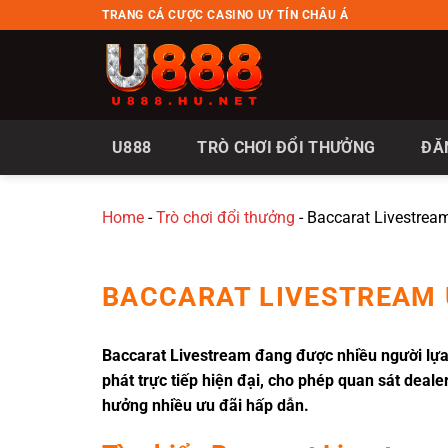
Bỏ
TRANG CÁ CƯỢC CASINO UY TÍN CHÂU Á
qua
nội
dung
U888
TRÒ CHƠI ĐỔI THƯỞNG
ĐĂ
Home
-
Trò chơi đổi thưởng
-
Baccarat Livestrea
BACCARAT LIVESTREAM 
Baccarat Livestream đang được nhiều người lựa
phát trực tiếp hiện đại, cho phép quan sát deal
hưởng nhiều ưu đãi hấp dẫn.