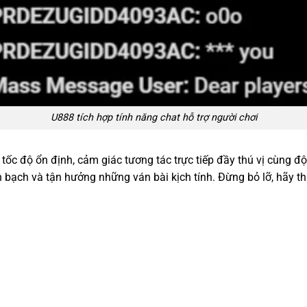
U888 tích hợp tính năng chat hỗ trợ người chơi
, tốc độ ổn định, cảm giác tương tác trực tiếp đầy thú vị cùng đ
inh bạch và tận hưởng những ván bài kịch tính. Đừng bỏ lỡ, hãy 