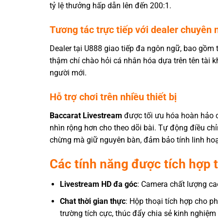
tỷ lệ thưởng hấp dẫn lên đến 200:1.
Tương tác trực tiếp với dealer chuyên 
Dealer tại U888 giao tiếp đa ngôn ngữ, bao gồm ti
thậm chí chào hỏi cá nhân hóa dựa trên tên tài k
người mới.
Hỗ trợ chơi trên nhiều thiết bị
Baccarat Livestream
được tối ưu hóa hoàn hảo ch
nhìn rộng hơn cho theo dõi bài. Tự động điều chỉ
chừng mà giữ nguyên bàn, đảm bảo tính linh hoạt
Các tính năng được tích hợp 
Livestream HD đa góc
: Camera chất lượng cao
Chat thời gian thực
: Hộp thoại tích hợp cho 
trường tích cực, thúc đẩy chia sẻ kinh nghiệm 