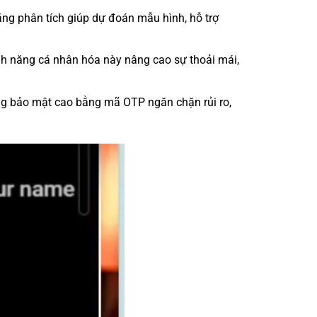
năng phân tích giúp dự đoán mẫu hình, hỗ trợ
ính năng cá nhân hóa này nâng cao sự thoải mái,
ăng bảo mật cao bằng mã OTP ngăn chặn rủi ro,