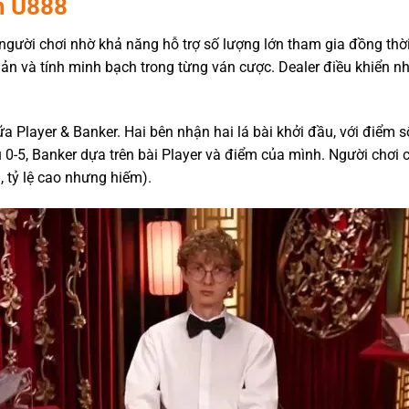
m U888
gười chơi nhờ khả năng hỗ trợ số lượng lớn tham gia đồng thờ
iản và tính minh bạch trong từng ván cược. Dealer điều khiển 
Player & Banker. Hai bên nhận hai lá bài khởi đầu, với điểm số t
ếu 0-5, Banker dựa trên bài Player và điểm của mình. Người chơi
, tỷ lệ cao nhưng hiếm).