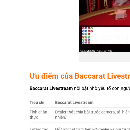
Ưu điểm của Baccarat Livest
Baccarat Livestream
nổi bật nhờ yếu tố con ngườ
Tiêu chí
Baccarat Livestream
Tính chân
Dealer thật chia bài trước camera, tái hiệ
thực
nhiên.
Tương tác
Hỗ trợ chat trực tiếp với dealer và người c