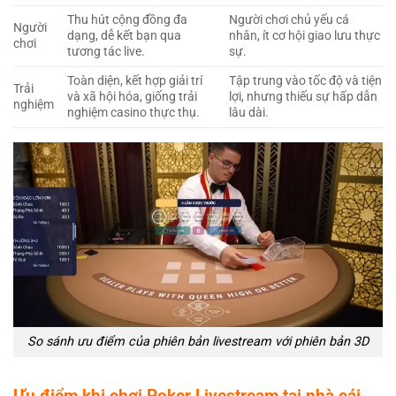
Thu hút cộng đồng đa
Người chơi chủ yếu cá
Người
dạng, dễ kết bạn qua
nhân, ít cơ hội giao lưu thực
chơi
tương tác live.
sự.
Toàn diện, kết hợp giải trí
Tập trung vào tốc độ và tiện
Trải
và xã hội hóa, giống trải
lợi, nhưng thiếu sự hấp dẫn
nghiệm
nghiệm casino thực thụ.
lâu dài.
So sánh ưu điểm của phiên bản livestream với phiên bản 3D
Ưu điểm khi chơi Poker Livestream tại nhà cái