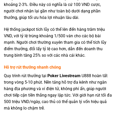
khoảng 2-3%. Điều này có nghĩa là cứ 100 VND cược,
người chơi nhận lại gần như toàn bộ dưới dạng phần
thưởng, giúp tối ưu hóa lợi nhuận lâu dài.
Hệ thống jackpot tích lũy có thể lên đến hàng trăm triệu
VND, với tỷ lệ trúng khoảng 1/500 ván cho các bộ bài
mạnh. Người chơi thường xuyên tham gia có thể tích lũy
điểm thưởng, đổi lấy tỷ lệ cao hơn, dẫn đến doanh thu
trung bình tăng 25% so với các nhà cái khác.
Hỗ trợ rút thưởng nhanh chóng
Quy trình rút thưởng tại
Poker Livestream
U888 hoàn tất
trong vòng 5-10 phút. Nền tảng hỗ trợ đa kênh như ngân
hàng địa phương và ví điện tử, không phí ẩn, giúp người
chơi tiếp cận tiền thắng ngay lập tức. Với giới hạn rút tối đa
500 triệu VND/ngày, cao thủ có thể quản lý vốn hiệu quả
mà không lo chậm trễ.