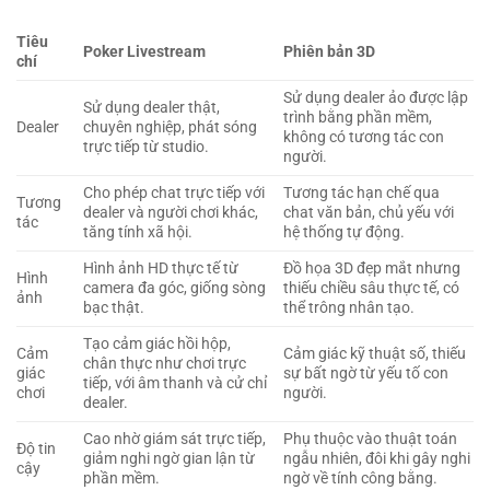
Tiêu
Poker Livestream
Phiên bản 3D
chí
Sử dụng dealer ảo được lập
Sử dụng dealer thật,
trình bằng phần mềm,
Dealer
chuyên nghiệp, phát sóng
không có tương tác con
trực tiếp từ studio.
người.
Cho phép chat trực tiếp với
Tương tác hạn chế qua
Tương
dealer và người chơi khác,
chat văn bản, chủ yếu với
tác
tăng tính xã hội.
hệ thống tự động.
Hình ảnh HD thực tế từ
Đồ họa 3D đẹp mắt nhưng
Hình
camera đa góc, giống sòng
thiếu chiều sâu thực tế, có
ảnh
bạc thật.
thể trông nhân tạo.
Tạo cảm giác hồi hộp,
Cảm
Cảm giác kỹ thuật số, thiếu
chân thực như chơi trực
giác
sự bất ngờ từ yếu tố con
tiếp, với âm thanh và cử chỉ
chơi
người.
dealer.
Cao nhờ giám sát trực tiếp,
Phụ thuộc vào thuật toán
Độ tin
giảm nghi ngờ gian lận từ
ngẫu nhiên, đôi khi gây nghi
cậy
phần mềm.
ngờ về tính công bằng.