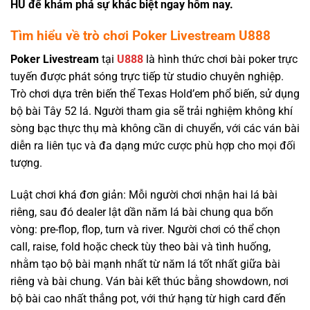
HU để khám phá sự khác biệt ngay hôm nay.
Tìm hiểu về trò chơi Poker Livestream U888
Poker Livestream
tại
U888
là hình thức chơi bài poker trực
tuyến được phát sóng trực tiếp từ studio chuyên nghiệp.
Trò chơi dựa trên biến thể Texas Hold’em phổ biến, sử dụng
bộ bài Tây 52 lá. Người tham gia sẽ trải nghiệm không khí
sòng bạc thực thụ mà không cần di chuyển, với các ván bài
diễn ra liên tục và đa dạng mức cược phù hợp cho mọi đối
tượng.
Luật chơi khá đơn giản: Mỗi người chơi nhận hai lá bài
riêng, sau đó dealer lật dần năm lá bài chung qua bốn
vòng: pre-flop, flop, turn và river. Người chơi có thể chọn
call, raise, fold hoặc check tùy theo bài và tình huống,
nhằm tạo bộ bài mạnh nhất từ năm lá tốt nhất giữa bài
riêng và bài chung. Ván bài kết thúc bằng showdown, nơi
bộ bài cao nhất thắng pot, với thứ hạng từ high card đến